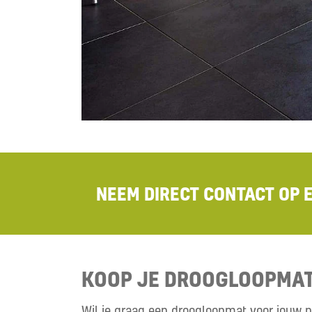
NEEM DIRECT CONTACT OP 
KOOP JE DROOGLOOPMAT
Wil je graag een droogloopmat voor jouw p