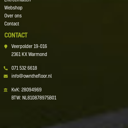
Webshop
Over ons
Contact
CONTACT
Veerpolder 19-016
2361 KX Warmond
071 532 6618
info@ownthefloor.nl
KvK: 28094969
BTW: NL810878975B01