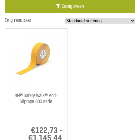
Categorieën
Enig resultaat
3M™ Safety-Walk™ Anti-
Sliptape 600 serie
€
122,73
-
€
1.145,44
Prijsklasse: