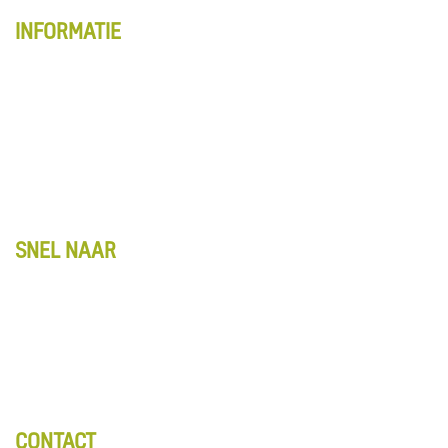
INFORMATIE
Webshop overzicht
Account
Winkelwagentje
Algemene voorwaarden
Retourbeleid
Privacy
SNEL NAAR
Kennis & Advies
Entreematten
Webshop
Over ons
Contact
CONTACT