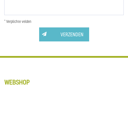
* Verplichte velden
VERZENDEN
WEBSHOP
Anti-Slip tapes
Matten
Schoonmaak
Vloerbewerking
Alle producten