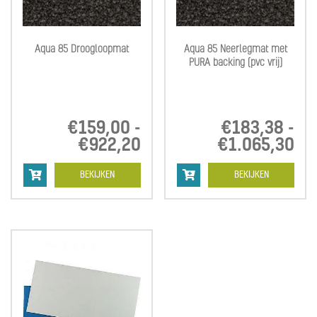
Aqua 85 Droogloopmat
Aqua 85 Neerlegmat met
PURA backing (pvc vrij)
€
159,00
-
€
183,38
-
€
922,20
Prijsklasse:
€
1.065,30
Pri
€159,00
€1
tot
tot
BEKIJKEN
BEKIJKEN
€922,20
€1