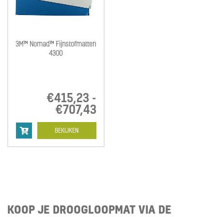
3M™ Nomad™ Fijnstofmatten
4300
€
415,23
-
€
707,43
Prijsklasse:
€415,23
tot
BEKIJKEN
€707,43
KOOP JE DROOGLOOPMAT VIA DE