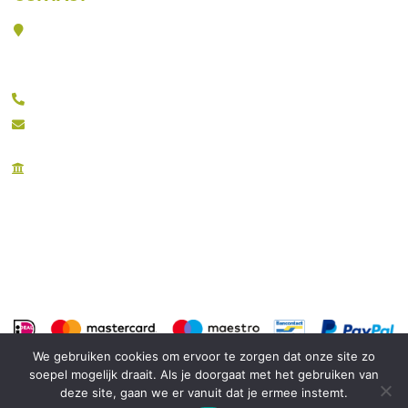
Veerpolder 19-016
2361 KX Warmond
071 532 6618
info@ownthefloor.nl
KvK: 28094969
BTW: NL810878975B01
We gebruiken cookies om ervoor te zorgen dat onze site zo
soepel mogelijk draait. Als je doorgaat met het gebruiken van
deze site, gaan we er vanuit dat je ermee instemt.