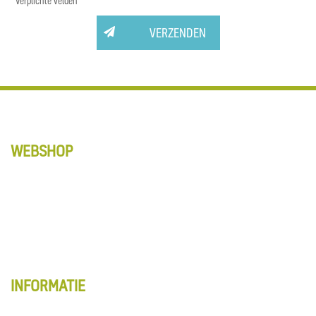
* Verplichte velden
VERZENDEN
WEBSHOP
Anti-Slip tapes
Matten
Schoonmaak
Vloerbewerking
Alle producten
INFORMATIE
Webshop overzicht