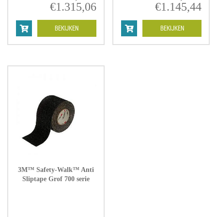
€
1.315,06
Prijsklasse:
€
1.145,44
Pri
€109,54
€1
tot
tot
BEKIJKEN
BEKIJKEN
€1.315,06
€1.
3M™ Safety-Walk™ Anti
Sliptape Grof 700 serie