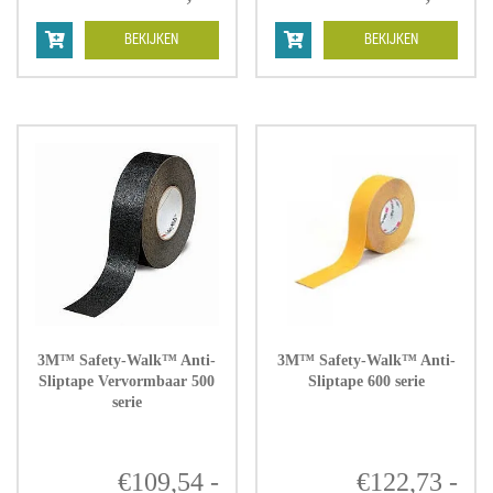
€246,09
€2
tot
tot
BEKIJKEN
BEKIJKEN
€416,66
€1.
3M™ Safety-Walk™ Anti-
3M™ Safety-Walk™ Anti-
Sliptape Vervormbaar 500
Sliptape 600 serie
serie
€
109,54
-
€
122,73
-