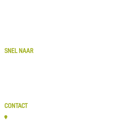
Account
Winkelwagentje
Algemene voorwaarden
Retourbeleid
Privacy
SNEL NAAR
Kennis & Advies
Entreematten
Webshop
Over ons
Contact
CONTACT
Veerpolder 19-016
2361 KX Warmond