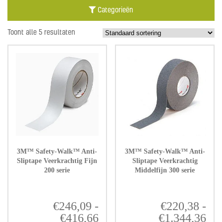
Categorieën
Toont alle 5 resultaten
3M™ Safety-Walk™ Anti-
3M™ Safety-Walk™ Anti-
Sliptape Veerkrachtig Fijn
Sliptape Veerkrachtig
200 serie
Middelfijn 300 serie
€
246,09
-
€
220,38
-
€
416,66
Prijsklasse:
€
1.344,36
Pri