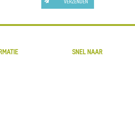
VERZENDEN
RMATIE
SNEL NAAR
op overzicht
Kennis & Advies
nt
Entreematten
lwagentje
Webshop
ene voorwaarden
Over ons
beleid
Contact
y