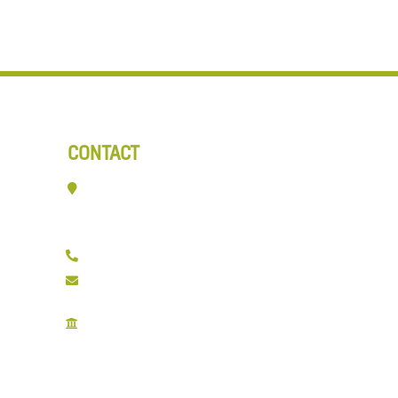
CONTACT
Veerpolder 19-016
2361 KX Warmond
071 532 6618
info@ownthefloor.nl
KvK: 28094969
BTW: NL810878975B01