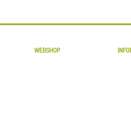
WEBSHOP
INFO
Anti-Slip tapes
Websh
Matten
Accou
Schoonmaak
Winke
Vloerbewerking
Algem
Alle producten
Retour
Privac