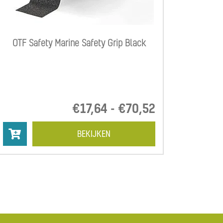
OTF Safety Marine Safety Grip Black
lasse:
€
17,64
-
€
70,52
Prijsklasse:
9
€17,64
tot
BEKIJKEN
6
€70,52