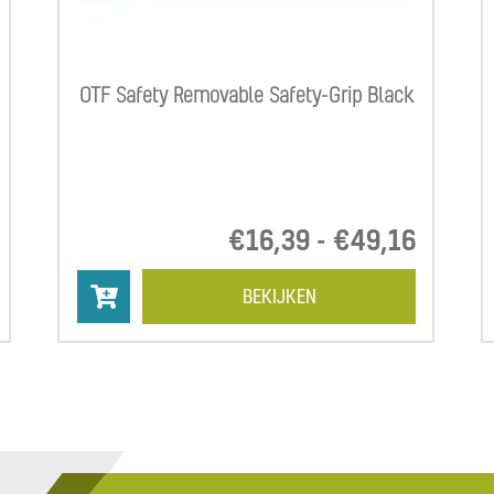
OTF Safety Removable Safety-Grip Black
Prijsklasse:
€
16,39
-
€
49,16
Prijsk
€28,39
€16,3
tot
tot
BEKIJKEN
€113,57
€49,1