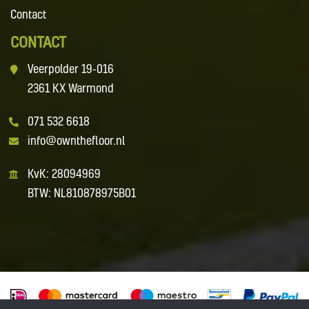
Contact
CONTACT
Veerpolder 19-016
2361 KX Warmond
071 532 6618
info@ownthefloor.nl
KvK: 28094969
BTW: NL810878975B01