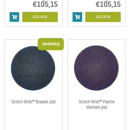
€
105,15
Prijsklasse:
€
105,15
Pri
€36,00
€3
tot
tot
BEKIJKEN
BEKIJKEN
€105,15
€1
Aanbieding!
Scotch-Brite™ Blauwe pad
Scotch-Brite™ Paarse
diamant pad