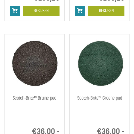
€36,00
€3
tot
tot
BEKIJKEN
BEKIJKEN
€105,15
€1
Scotch-Brite™ Bruine pad
Scotch-Brite™ Groene pad
€
36,00
-
€
36,00
-