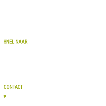
Account
Winkelwagentje
Algemene voorwaarden
Retourbeleid
Privacy
SNEL NAAR
Kennis & Advies
Entreematten
Webshop
Over ons
Contact
CONTACT
Veerpolder 19-016
2361 KX Warmond