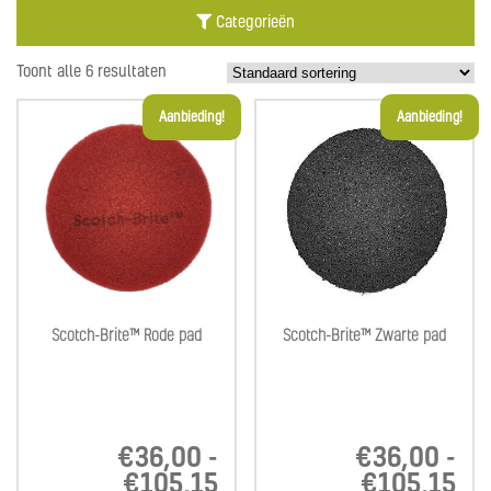
Categorieën
Toont alle 6 resultaten
Aanbieding!
Aanbieding!
Scotch-Brite™ Rode pad
Scotch-Brite™ Zwarte pad
€
36,00
-
€
36,00
-
€
105,15
Prijsklasse:
€
105,15
Pri