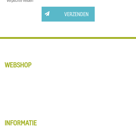
* Verplichte velden
VERZENDEN
WEBSHOP
Anti-Slip tapes
Matten
Schoonmaak
Vloerbewerking
Alle producten
INFORMATIE
Webshop overzicht