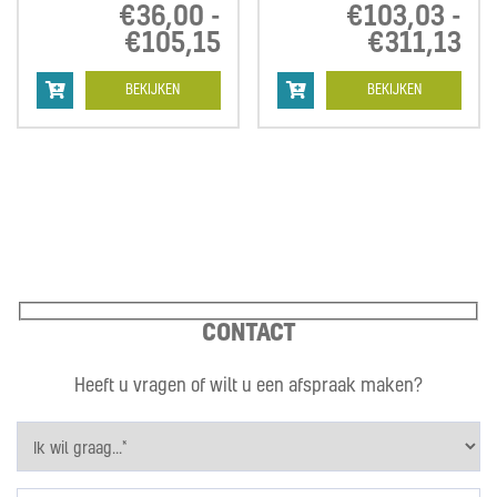
€
36,00
-
€
103,03
-
€
105,15
Prijsklasse:
€
311,13
Pri
€36,00
€1
tot
tot
BEKIJKEN
BEKIJKEN
€105,15
€3
CONTACT
Heeft u vragen of wilt u een afspraak maken?