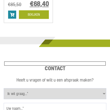
Oorspronkelijke
€
68,40
Huidige
€
85,50
prijs
prijs
was:
is:
BEKIJKEN
€85,50.
€68,40.
CONTACT
Heeft u vragen of wilt u een afspraak maken?