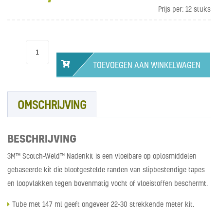
Prijs per:
12 stuks
3M™
Safety-
Walk™
Afdichtmiddel
TOEVOEGEN AAN WINKELWAGEN
aantal
OMSCHRIJVING
BESCHRIJVING
3M™ Scotch-Weld™ Nadenkit is een vloeibare op oplosmiddelen
gebaseerde kit die blootgestelde randen van slipbestendige tapes
en loopvlakken tegen bovenmatig vocht of vloeistoffen beschermt.
Tube met 147 ml geeft ongeveer 22-30 strekkende meter kit.