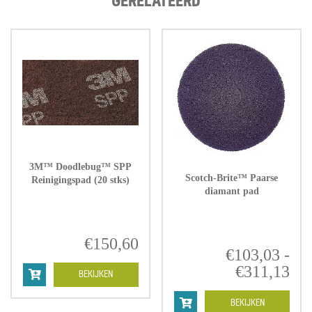
GERELATEERD
3M™ Doodlebug™ SPP
Scotch-Brite™ Paarse
Reinigingspad (20 stks)
diamant pad
€
150,60
€
103,03
-
€
311,13
Pri
BEKIJKEN
€1
tot
BEKIJKEN