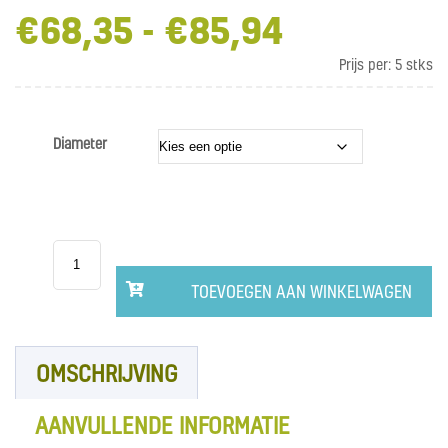
€
68,35
-
€
85,94
Prijsklas
€68,35
Prijs per:
5 stks
tot
€85,94
Diameter
3M™
Standaard
polijstpad
3400
TOEVOEGEN AAN WINKELWAGEN
Beige
aantal
OMSCHRIJVING
AANVULLENDE INFORMATIE