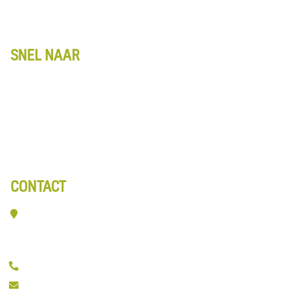
Retourbeleid
Privacy
SNEL NAAR
Kennis & Advies
Entreematten
Webshop
Over ons
Contact
CONTACT
Veerpolder 19-016
2361 KX Warmond
071 532 6618
info@ownthefloor.nl