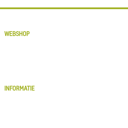
WEBSHOP
Anti-Slip tapes
Matten
Schoonmaak
Vloerbewerking
Alle producten
INFORMATIE
Webshop overzicht
Account
Winkelwagentje
Algemene voorwaarden