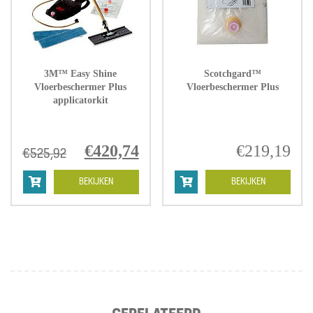
3M™ Easy Shine
Scotchgard™
Vloerbeschermer Plus
Vloerbeschermer Plus
applicatorkit
Oorspronkelijke
€
420,74
Huidige
€
219,19
€
525,92
prijs
prijs
was:
is:
BEKIJKEN
BEKIJKEN
€525,92.
€420,74.