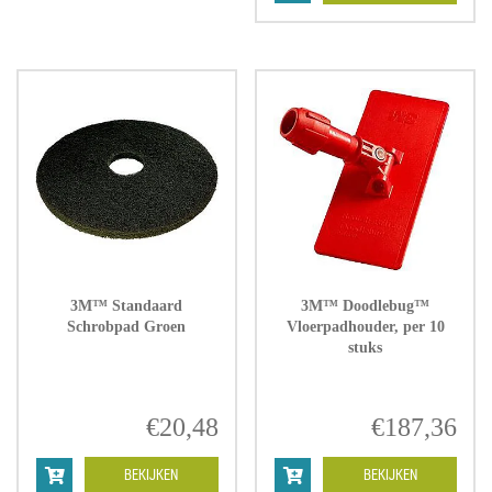
€3
3M™ Standaard
3M™ Doodlebug™
Schrobpad Groen
Vloerpadhouder, per 10
stuks
€
20,48
€
187,36
BEKIJKEN
BEKIJKEN