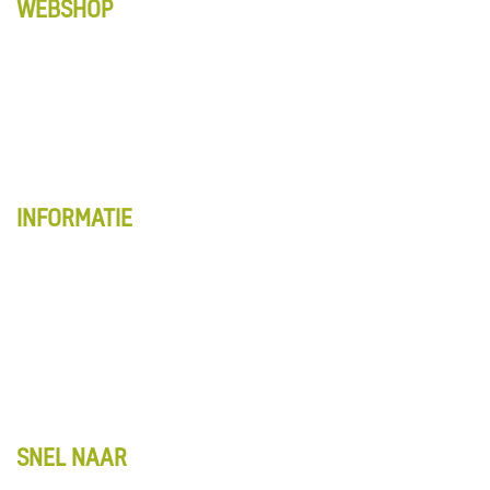
WEBSHOP
Anti-Slip tapes
Matten
Schoonmaak
Vloerbewerking
Alle producten
INFORMATIE
Webshop overzicht
Account
Winkelwagentje
Algemene voorwaarden
Retourbeleid
Privacy
SNEL NAAR