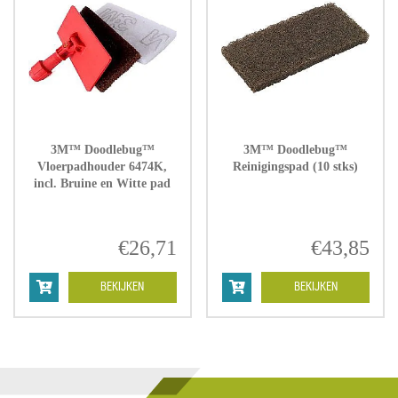
3M™ Doodlebug™
3M™ Doodlebug™
Vloerpadhouder 6474K,
Reinigingspad (10 stks)
incl. Bruine en Witte pad
€
26,71
€
43,85
BEKIJKEN
BEKIJKEN