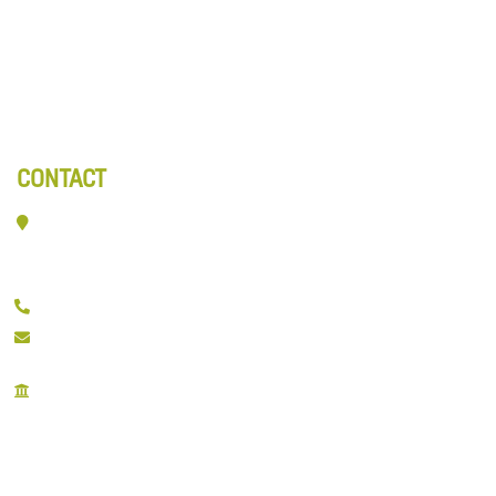
Kennis & Advies
Entreematten
Webshop
Over ons
Contact
CONTACT
Veerpolder 19-016
2361 KX Warmond
071 532 6618
info@ownthefloor.nl
KvK: 28094969
BTW: NL810878975B01