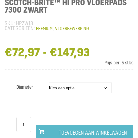
SCOTCH-BRITE™ HI PRO VLOERPADS
7300 ZWART
HPZW13
CATEGORIEËN:
,
PREMIUM
VLOERBEWERKING
€
72,97
-
€
147,93
Prijsklas
€72,97
Prijs per:
5 stks
tot
€147,93
Diameter
Scotch-
Brite™
Hi
Pro
TOEVOEGEN AAN WINKELWAGEN
Vloerpads