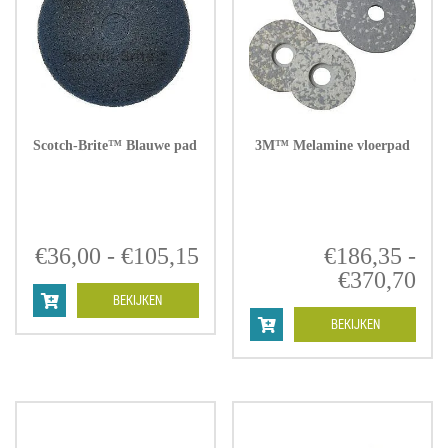
Scotch-Brite™ Blauwe pad
3M™ Melamine vloerpad
€
36,00
-
€
105,15
Prijsklasse:
€
186,35
-
€36,00
€
370,70
Pri
tot
€1
BEKIJKEN
€105,15
tot
BEKIJKEN
€3