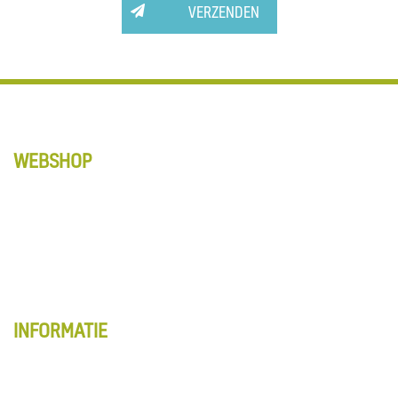
VERZENDEN
WEBSHOP
Anti-Slip tapes
Matten
Schoonmaak
Vloerbewerking
Alle producten
INFORMATIE
Webshop overzicht
Account