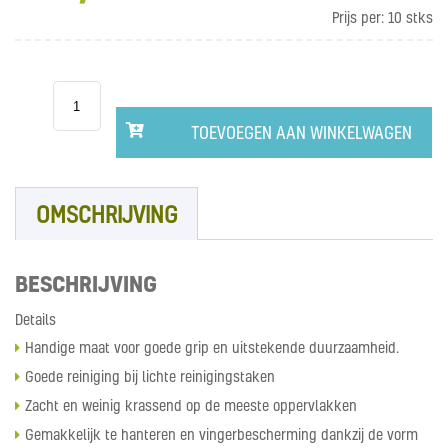
Prijs per:
10 stks
Scotch-
Brite™
Synthetische
spons
TOEVOEGEN AAN WINKELWAGEN
met
handgreep
serie
300
aantal
OMSCHRIJVING
BESCHRIJVING
Details
Handige maat voor goede grip en uitstekende duurzaamheid.
Goede reiniging bij lichte reinigingstaken
Zacht en weinig krassend op de meeste oppervlakken
Gemakkelijk te hanteren en vingerbescherming dankzij de vorm