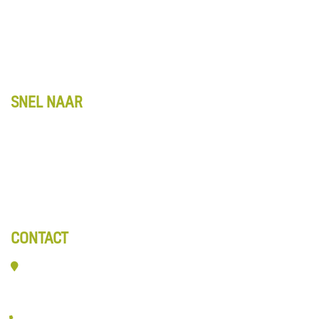
Winkelwagentje
Algemene voorwaarden
Retourbeleid
Privacy
SNEL NAAR
Kennis & Advies
Entreematten
Webshop
Over ons
Contact
CONTACT
Veerpolder 19-016
2361 KX Warmond