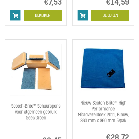
€
7,53
€
14,59
BEKIJKEN
BEKIJKEN
Nieuw Scotch-Brite™ High
Scotch-Brite™ Schuurspons
Performance
voor algemeen gebruik
Microvezeldoek 2011, Blauw,
Geel/Groen
360 mm x 360 mm 5/pak
€
28,72