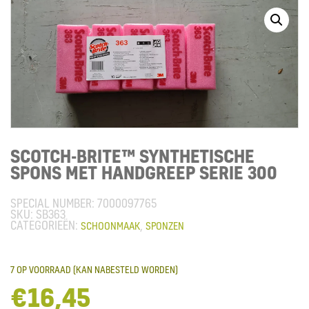
SCOTCH-BRITE™ SYNTHETISCHE
SPONS MET HANDGREEP SERIE 300
SPECIAL NUMBER:
7000097765
SB363
CATEGORIEËN:
,
SCHOONMAAK
SPONZEN
7 OP VOORRAAD (KAN NABESTELD WORDEN)
€
16,45